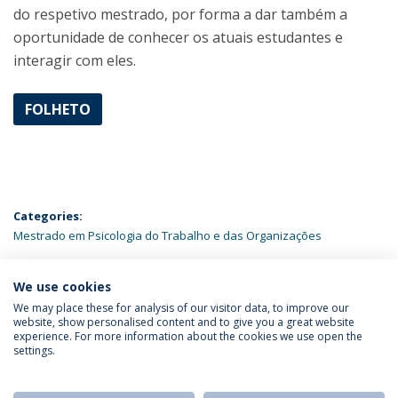
do respetivo mestrado, por forma a dar também a
oportunidade de conhecer os atuais estudantes e
interagir com eles.
FOLHETO
Categories:
Mestrado em Psicologia do Trabalho e das Organizações
ÚLTIMAS NOTÍCIAS
We use cookies
We may place these for analysis of our visitor data, to improve our
website, show personalised content and to give you a great website
experience. For more information about the cookies we use open the
Política de Privacidade
Termos & Condições
settings.
Direitos do Titular dos Dados