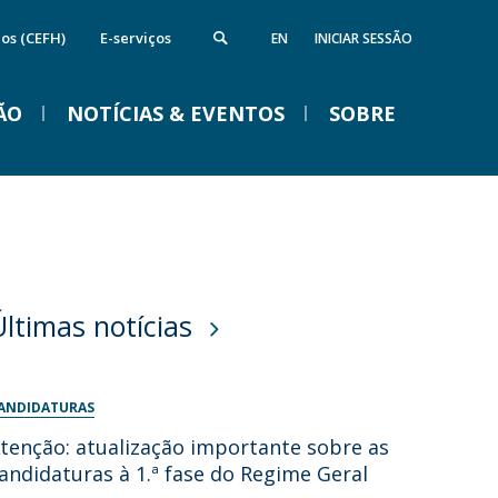
cos (CEFH)
E-serviços
EN
INICIAR SESSÃO
ÃO
NOTÍCIAS & EVENTOS
SOBRE
nstituto de Computação e Ciência de
Campus
VENTOS
Dados
ireções
quipamentos da FFCS
edes e Parcerias
Últimas notícias
ida na Católica em Braga
Braga Summer School em
Linguística 2026
ANDIDATURAS
Ter, 01 Set 2026 - 09:00
tenção: atualização importante sobre as
andidaturas à 1.ª fase do Regime Geral