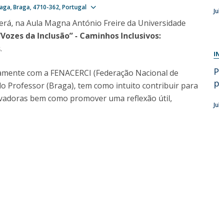
Show map
raga
Braga
4710-362
Portugal
J
Diretório de Contactos
Católica Braga Executive Academy
erá, na Aula Magna António Freire da Universidade
Apresentação
“Vozes da Inclusão” - Caminhos Inclusivos:
Programas
s
.
I
P
Informações globais
tamente com a FENACERCI (Federação Nacional de
p
do Professor (Braga), tem como intuito contribuir para
inovadoras bem como promover uma reflexão útil,
J