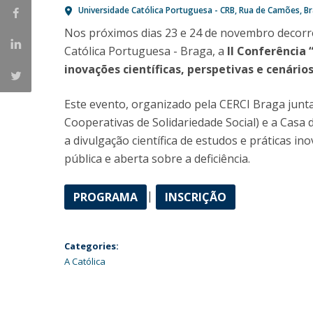
Candidaturas
Provedorias
Universidade Católica Portuguesa - CRB
Rua de Camões
B
Porquê escolher um Mestrado na FFCS?
Nos próximos dias 23 e 24 de novembro decorr
Bolsas de Estudo
Católica Portuguesa - Braga, a
II Conferência 
Alunos Internacionais
inovações científicas, perspetivas e cenário
Prémio de Mérito
Provas Públicas
Este evento, organizado pela CERCI Braga jun
Cooperativas de Solidariedade Social) e a Casa 
a divulgação científica de estudos e práticas 
pública e aberta sobre a deficiência.
|
PROGRAMA
INSCRIÇÃO
Categories:
A Católica