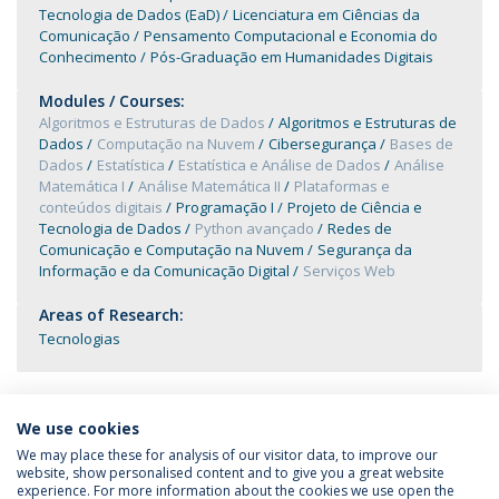
Tecnologia de Dados (EaD)
Licenciatura em Ciências da
Comunicação
Pensamento Computacional e Economia do
Conhecimento
Pós-Graduação em Humanidades Digitais
Modules / Courses:
Algoritmos e Estruturas de Dados
Algoritmos e Estruturas de
Dados
Computação na Nuvem
Cibersegurança
Bases de
Dados
Estatística
Estatística e Análise de Dados
Análise
Matemática I
Análise Matemática II
Plataformas e
conteúdos digitais
Programação I
Projeto de Ciência e
Tecnologia de Dados
Python avançado
Redes de
Comunicação e Computação na Nuvem
Segurança da
Informação e da Comunicação Digital
Serviços Web
Areas of Research:
Tecnologias
We use cookies
We may place these for analysis of our visitor data, to improve our
website, show personalised content and to give you a great website
experience. For more information about the cookies we use open the
Política de Privacidade
Termos & Condições