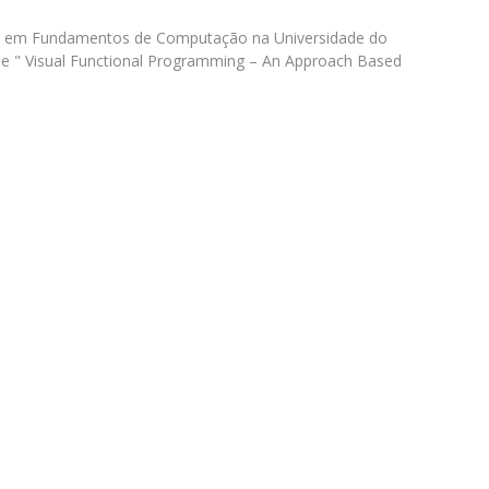
Diretório de Contactos
Católica Braga Executive Academy
o em Fundamentos de Computação na Universidade do
 " Visual Functional Programming – An Approach Based
Apresentação
Programas
Informações globais