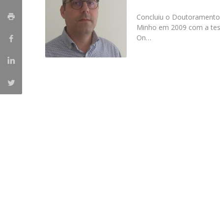
Candidaturas
Provedorias
Porquê escolher um Mestrado na FFCS?
Concluiu o Doutorament
Bolsas de Estudo
Minho em 2009 com a tese
On…
Alunos Internacionais
Prémio de Mérito
Provas Públicas