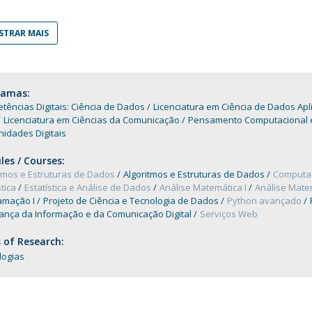
Diretório de Contactos
Católica Braga Executive Academy
TRAR MAIS
Apresentação
Programas
ramas:
Informações globais
ências Digitais: Ciência de Dados
Licenciatura em Ciência de Dados Apl
Licenciatura em Ciências da Comunicação
Pensamento Computacional 
idades Digitais
es / Courses:
itmos e Estruturas de Dados
Algoritmos e Estruturas de Dados
Computa
stica
Estatística e Análise de Dados
Análise Matemática I
Análise Matem
amação I
Projeto de Ciência e Tecnologia de Dados
Python avançado
ança da Informação e da Comunicação Digital
Serviços Web
 of Research:
logias