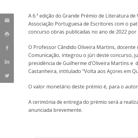
Candidaturas
Provedorias
Porquê escolher um Mestrado na FFCS?
A 6.ª edição do Grande Prémio de Literatura de
Bolsas de Estudo
Associação Portuguesa de Escritores com o pat
Alunos Internacionais
concurso obras publicadas no ano de 2022 por 
Prémio de Mérito
Provas Públicas
O Professor Cândido Oliveira Martins, docente
Comunicação, integrou o júri deste concurso,
presidência de Guilherme d'Oliveira Martins e d
Castanheira, intitulado "Volta aos Açores em Qu
O valor monetário deste prémio é, para o autor 
A cerimónia de entrega do prémio será a reali
anunciada brevemente.