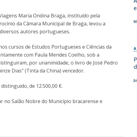
A
e
Diretório de Contactos
Católica Braga Executive Academy
 Viagens Maria Ondina Braga, instituído pela
Apresentação
M
rocínio da Câmara Municipal de Braga, levou a
Programas
diversos autores portugueses.
Informações globais
 nos cursos de Estudos Portugueses e Ciências da
A
 juntamente com Paula Mendes Coelho, sob a
P
istinguiram, por unanimidade, o livro de José Pedro
d
inze Dias" (Tinta da China) vencedor.
J
distinguido, de 12.500,00 €.
zar no Salão Nobre do Município bracarense e