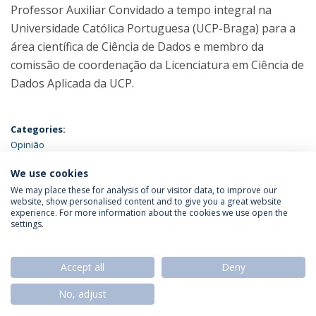
Professor Auxiliar Convidado a tempo integral na
Universidade Católica Portuguesa (UCP-Braga) para a
área científica de Ciência de Dados e membro da
comissão de coordenação da Licenciatura em Ciência de
Dados Aplicada da UCP.
Categories:
Opinião
We use cookies
We may place these for analysis of our visitor data, to improve our
website, show personalised content and to give you a great website
experience. For more information about the cookies we use open the
Política de Privacidade
Termos & Condições
settings.
Direitos do Titular dos Dados
Accept all
Deny
No, adjust
© 2026 Universidade Católica Portuguesa