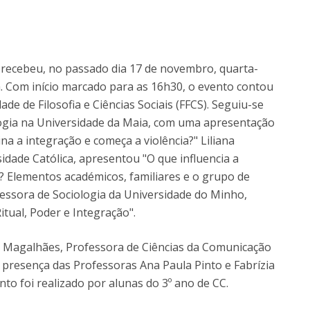
Diretório de Contactos
Católica Braga Executive Academy
Apresentação
Programas
 recebeu, no passado dia 17 de novembro, quarta-
ia. Com início marcado para as 16h30, o evento contou
Informações globais
e de Filosofia e Ciências Sociais (FFCS). Seguiu-se
logia na Universidade da Maia, com uma apresentação
na a integração e começa a violência?" Liliana
idade Católica, apresentou "O que influencia a
? Elementos académicos, familiares e o grupo de
ofessora de Sociologia da Universidade do Minho,
tual, Poder e Integração".
a Magalhães, Professora de Ciências da Comunicação
 presença das Professoras Ana Paula Pinto e Fabrízia
to foi realizado por alunas do 3º ano de CC.