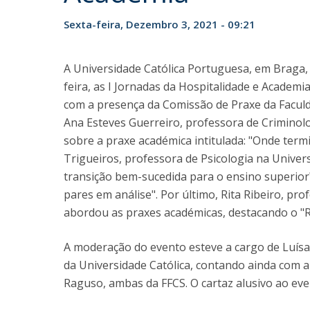
Candidaturas
Provedorias
Porquê escolher um Mestrado na FFCS?
Sexta-feira, Dezembro 3, 2021 - 09:21
Bolsas de Estudo
Alunos Internacionais
A Universidade Católica Portuguesa, em Braga,
Prémio de Mérito
feira, as I Jornadas da Hospitalidade e Academ
Provas Públicas
com a presença da Comissão de Praxe da Faculdad
Ana Esteves Guerreiro, professora de Crimino
sobre a praxe académica intitulada: "Onde termi
Trigueiros, professora de Psicologia na Univers
transição bem-sucedida para o ensino superior
pares em análise". Por último, Rita Ribeiro, pr
abordou as praxes académicas, destacando o "Ri
A moderação do evento esteve a cargo de Luís
da Universidade Católica, contando ainda com a
Raguso, ambas da FFCS. O cartaz alusivo ao even