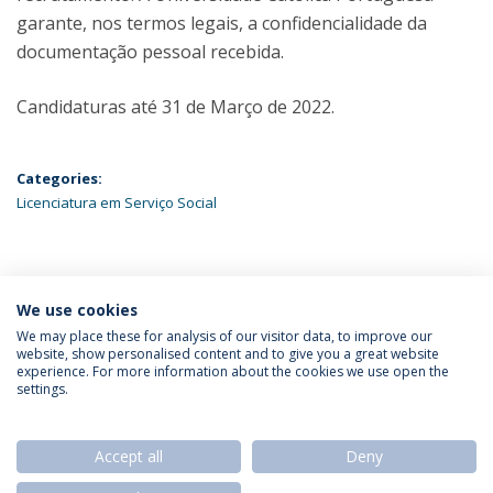
garante, nos termos legais, a confidencialidade da
documentação pessoal recebida.
Candidaturas até 31 de Março de 2022.
Categories:
Licenciatura em Serviço Social
ÚLTIMAS NOTÍCIAS
We use cookies
We may place these for analysis of our visitor data, to improve our
website, show personalised content and to give you a great website
experience. For more information about the cookies we use open the
Política de Privacidade
Termos & Condições
settings.
Direitos do Titular dos Dados
Accept all
Deny