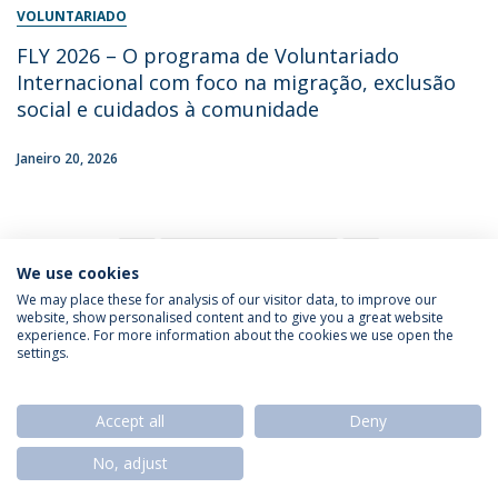
VOLUNTARIADO
FLY 2026 – O programa de Voluntariado
Internacional com foco na migração, exclusão
social e cuidados à comunidade
Janeiro 20, 2026
18
We use cookies
We may place these for analysis of our visitor data, to improve our
website, show personalised content and to give you a great website
experience. For more information about the cookies we use open the
Política de Privacidade
Termos & Condições
settings.
Direitos do Titular dos Dados
Accept all
Deny
No, adjust
© 2026 Universidade Católica Portuguesa