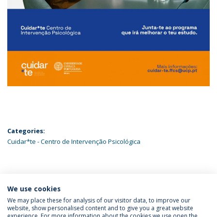
Categories:
Cuidar*te - Centro de Intervenção Psicológica
ÚLTIMAS NOTÍCIAS
We use cookies
We may place these for analysis of our visitor data, to improve our
website, show personalised content and to give you a great website
experience. For more information about the cookies we use open the