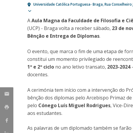
Candidaturas
Provedorias
Universidade Católica Portuguesa- Braga
Rua Conselheiro 
Porquê escolher um Mestrado na FFCS?
Show map
Bolsas de Estudo
A
Aula Magna da Faculdade de Filosofia e Ciê
Alunos Internacionais
(UCP) - Braga volta a receber sábado,
23 de no
Prémio de Mérito
Bênção e Entrega de Diplomas
.
Provas Públicas
O evento, que marca o fim de uma etapa de for
constitui um momento privilegiado de reencont
1º e 2º ciclo
no ano letivo transato,
2023-2024
-
docentes.
A cerimónia tem início com a intervenção do Pr
bênção dos diplomas pelo Arcebispo Primaz de
pelo
Cónego Luís Miguel Rodrigues
, Vice-Dir
aos estudantes.
As palavras de um diplomado também se farão o