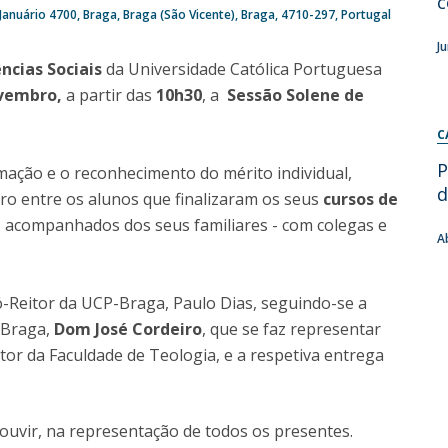
c
Januário 4700
Braga
Braga (São Vicente), Braga
4710-297
Portugal
Diretório de Contactos
Católica Braga Executive Academy
J
ncias Sociais
da Universidade Católica Portuguesa
Apresentação
vembro,
Programas
a partir das
10h30
, a
Sessão Solene de
C
Informações globais
P
mação e o reconhecimento do mérito individual,
d
ro entre os alunos que finalizaram os seus
cursos de
 acompanhados dos seus familiares - com colegas e
A
ó-Reitor da UCP-Braga, Paulo Dias, seguindo-se a
 Braga,
Dom José Cordeiro
, que se faz representar
etor da Faculdade de Teologia, e a respetiva entrega
uvir, na representação de todos os presentes.