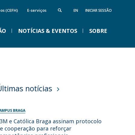
cos (CEFH)
E-serviços
EN
INICIAR SESSÃO
ÃO
NOTÍCIAS & EVENTOS
SOBRE
nstituto de Computação e Ciência de
Campus
VENTOS
Dados
ireções
quipamentos da FFCS
edes e Parcerias
Últimas notícias
ida na Católica em Braga
Braga Summer School em
Linguística 2026
AMPUS BRAGA
Ter, 01 Set 2026 - 09:00
3M e Católica Braga assinam protocolo
e cooperação para reforçar