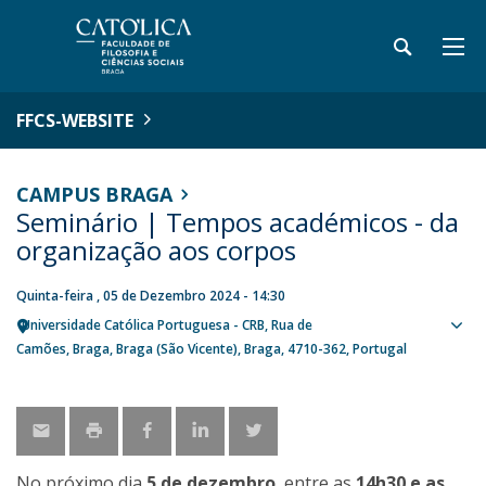
FFCS-WEBSITE
CAMPUS BRAGA
Seminário | Tempos académicos - da
organização aos corpos
Quinta-feira , 05 de Dezembro 2024 - 14:30
Universidade Católica Portuguesa - CRB
Rua de
Sho
Camões
Braga
Braga (São Vicente), Braga
4710-362
Portugal
map
No próximo dia
5 de dezembro
, entre as
14h30 e as