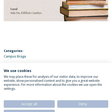
Categories:
Campus Braga
ÚLTIMAS NOTÍCIAS
We use cookies
We may place these for analysis of our visitor data, to improve our
website, show personalised content and to give you a great website
experience. For more information about the cookies we use open the
Política de Privacidade
Termos & Condições
settings.
Direitos do Titular dos Dados
Accept all
Deny