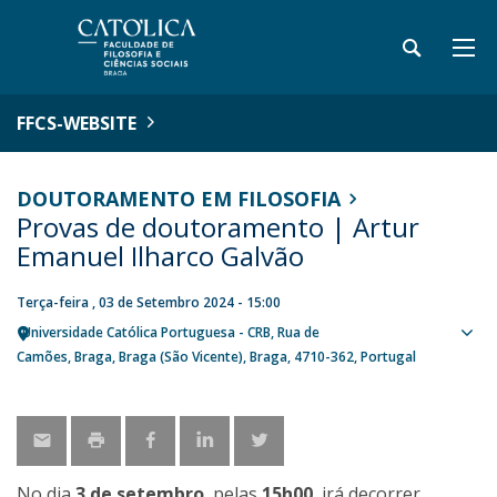
FFCS-WEBSITE
DOUTORAMENTO EM FILOSOFIA
Provas de doutoramento | Artur
Emanuel Ilharco Galvão
Terça-feira , 03 de Setembro 2024 - 15:00
Universidade Católica Portuguesa - CRB
Rua de
Sho
Camões
Braga
Braga (São Vicente), Braga
4710-362
Portugal
map
No dia
3 de setembro
, pelas
15h00
, irá decorrer,