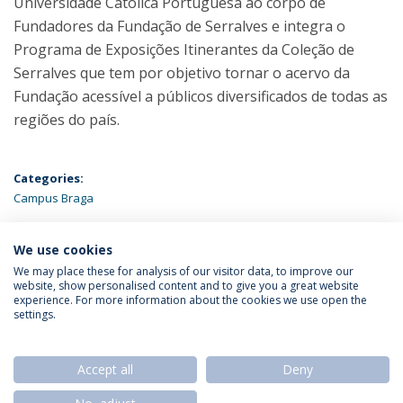
Universidade Católica Portuguesa ao corpo de
Fundadores da Fundação de Serralves e integra o
Programa de Exposições Itinerantes da Coleção de
Serralves que tem por objetivo tornar o acervo da
Fundação acessível a públicos diversificados de todas as
regiões do país.
Categories:
Campus Braga
ÚLTIMAS NOTÍCIAS
We use cookies
We may place these for analysis of our visitor data, to improve our
website, show personalised content and to give you a great website
experience. For more information about the cookies we use open the
Política de Privacidade
Termos & Condições
settings.
Direitos do Titular dos Dados
Accept all
Deny