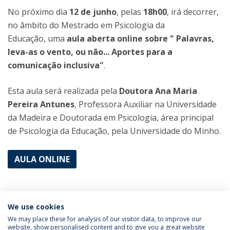
No próximo dia
12 de junho
, pelas
18h00
, irá decorrer,
no âmbito do Mestrado em Psicologia da
Educação, uma
aula aberta online sobre " Palavras,
leva-as o vento, ou não... Aportes para a
comunicação inclusiva"
.
Esta aula será realizada pela
Doutora Ana Maria
Pereira Antunes
, Professora Auxiliar na Universidade
da Madeira e Doutorada em Psicologia, área principal
de Psicologia da Educação, pela Universidade do Minho.
AULA ONLINE
Categories:
Aula Aberta
We use cookies
Mestrado em Psicologia da Educação
We may place these for analysis of our visitor data, to improve our
website, show personalised content and to give you a great website