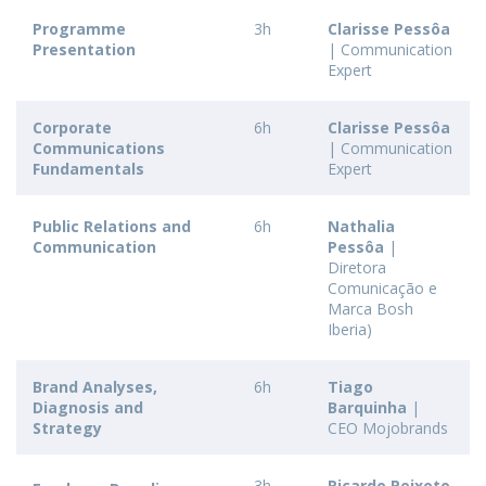
Programme
3h
Clarisse Pessôa
Presentation
| Communication
Expert
Corporate
6h
Clarisse Pessôa
Communications
| Communication
Fundamentals
Expert
Public Relations and
6h
Nathalia
Communication
Pessôa
|
Diretora
Comunicação e
Marca Bosh
Iberia)
Brand Analyses,
6h
Tiago
Diagnosis and
Barquinha
|
Strategy
CEO Mojobrands
3h
Ricardo Peixoto