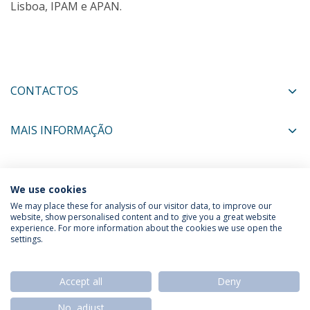
Lisboa, IPAM e APAN.
CONTACTOS
MAIS INFORMAÇÃO
COORDENADORES
We use cookies
We may place these for analysis of our visitor data, to improve our
website, show personalised content and to give you a great website
experience. For more information about the cookies we use open the
Política de Privacidade
Termos & Condições
settings.
Direitos do Titular dos Dados
Accept all
Deny
No, adjust