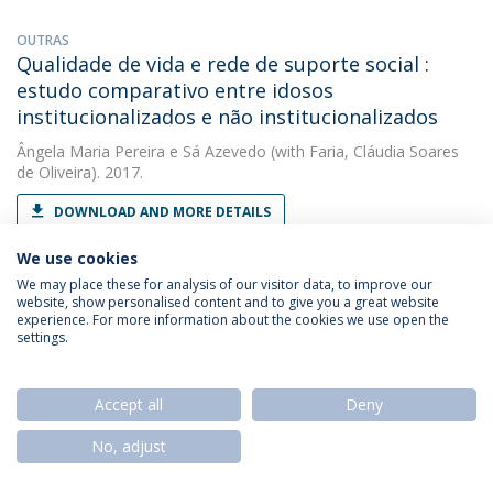
OUTRAS
Qualidade de vida e rede de suporte social :
estudo comparativo entre idosos
institucionalizados e não institucionalizados
Ângela Maria Pereira e Sá Azevedo
(with Faria, Cláudia Soares
de Oliveira). 2017.
DOWNLOAD AND MORE DETAILS
We use cookies
We may place these for analysis of our visitor data, to improve our
OUTRAS
website, show personalised content and to give you a great website
Que relação existe entre as estratégias de
experience. For more information about the cookies we use open the
settings.
autorregulação na escrita e a motivação?
Ângela Maria Pereira e Sá Azevedo
(with Oliveira, Andreia
Heloísa Freitas de). 2014.
Accept all
Deny
DOWNLOAD AND MORE DETAILS
No, adjust