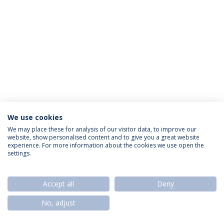
We use cookies
Política de Privacidade
Termos & Condições
We may place these for analysis of our visitor data, to improve our
website, show personalised content and to give you a great website
Direitos do Titular dos Dados
experience. For more information about the cookies we use open the
settings.
Accept all
Deny
© 2026 Universidade Católica Portuguesa
No, adjust