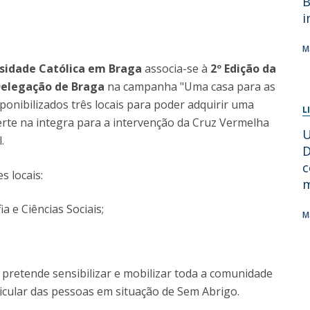
B
i
Diretório de Contactos
Católica Braga Executive Academy
Apresentação
M
Programas
sidade Católica em Braga
associa-se à
2º Edição da
elegação de Braga
na campanha "Uma casa para as
Informações globais
onibilizados três locais para poder adquirir uma
L
erte na integra para a intervenção da Cruz Vermelha
U
.
D
c
s locais:
m
ia e Ciências Sociais;
M
 pretende sensibilizar e mobilizar toda a comunidade
ticular das pessoas em situação de Sem Abrigo.