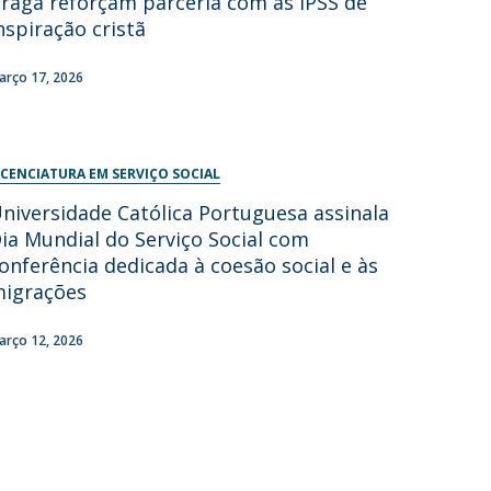
raga reforçam parceria com as IPSS de
nspiração cristã
arço 17, 2026
ICENCIATURA EM SERVIÇO SOCIAL
niversidade Católica Portuguesa assinala
ia Mundial do Serviço Social com
onferência dedicada à coesão social e às
igrações
arço 12, 2026