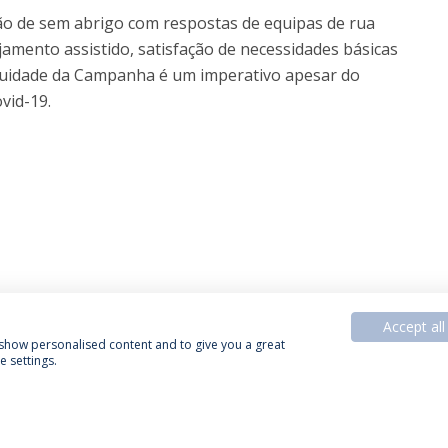
ão de sem abrigo com respostas de equipas de rua
jamento assistido, satisfação de necessidades básicas
tinuidade da Campanha é um imperativo apesar do
vid-19.
Accept all
, show personalised content and to give you a great
 settings.
Política de Privacidade
Termos & Condições
Direitos do Titular dos Dados