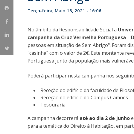
Candidaturas
Provedorias
Porquê escolher um Mestrado na FFCS?
Terça-feira, Maio 18, 2021 - 16:06
Bolsas de Estudo
Alunos Internacionais
No âmbito da Responsabilidade Social a
Univer
Prémio de Mérito
campanha da Cruz Vermelha Portuguesa – D
Provas Públicas
pessoas em situação de Sem Abrigo". Foram disp
“casinha” com o valor de 2€. Este montante rev
Portuguesa junto da população mais vulnerável
Poderá participar nesta campanha nos seguinte
Receção do edifício da faculdade de Filosof
Receção do edifício do Campus Camões
Tesouraria
A campanha decorrerá
até ao dia 2 de junho
e
para a temática do Direito à Habitação, em par