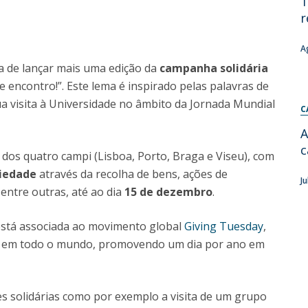
T
r
Diretório de Contactos
Católica Braga Executive Academy
Apresentação
A
Programas
a de lançar mais uma edição da
campanha solidária
 encontro!”. Este lema é inspirado pelas palavras de
Informações globais
a visita à Universidade no âmbito da Jornada Mundial
C
A
c
dos quatro campi (Lisboa, Porto, Braga e Viseu), com
riedade
através da recolha de bens, ações de
J
entre outras, até ao dia
15 de dezembro
.
 está associada ao movimento global
Giving Tuesday
,
de em todo o mundo, promovendo um dia por ano em
des solidárias como por exemplo a visita de um grupo