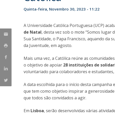
Candidaturas
Provedorias
Porquê escolher um Mestrado na FFCS?
Quinta-feira, Novembro 30, 2023 - 11:22
Bolsas de Estudo
Alunos Internacionais
A Universidade Católica Portuguesa (UCP) acab
Prémio de Mérito
de Natal
, desta vez sob o mote “Somos lugar de
Provas Públicas
Sua Santidade, o Papa Francisco, aquando da su
da Juventude, em agosto.
Mais uma vez, a Católica reúne as comunidades 
o objetivo de apoiar
28 instituições de solida
voluntariado para colaboradores e estudantes, 
A data escolhida para o início desta campanha
que tem como objetivo inspirar a generosida
que todos são convidados a agir.
Em
Lisboa
, serão desenvolvidas várias ativida