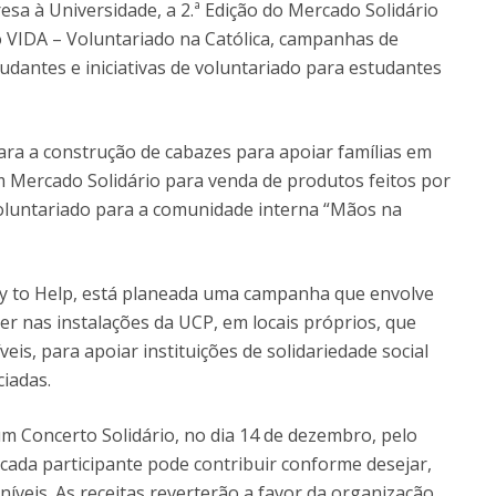
esa à Universidade, a 2.ª Edição do Mercado Solidário
to VIDA – Voluntariado na Católica, campanhas de
udantes e iniciativas de voluntariado para estudantes
ara a construção de cabazes para apoiar famílias em
um Mercado Solidário para venda de produtos feitos por
voluntariado para a comunidade interna “Mãos na
dy to Help, está planeada uma campanha que envolve
er nas instalações da UCP, em locais próprios, que
eis, para apoiar instituições de solidariedade social
ciadas.
 um Concerto Solidário, no dia 14 de dezembro, pelo
 cada participante pode contribuir conforme desejar,
veis. As receitas reverterão a favor da organização