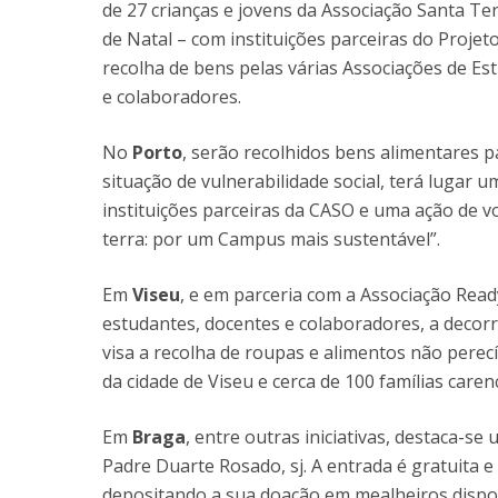
de 27 crianças e jovens da Associação Santa Ter
de Natal – com instituições parceiras do Proje
recolha de bens pelas várias Associações de Est
e colaboradores.
No
Porto
, serão recolhidos bens alimentares p
situação de vulnerabilidade social, terá lugar 
instituições parceiras da CASO e uma ação de 
terra: por um Campus mais sustentável”.
Em
Viseu
, e em parceria com a Associação Rea
estudantes, docentes e colaboradores, a decorr
visa a recolha de roupas e alimentos não perecív
da cidade de Viseu e cerca de 100 famílias caren
Em
Braga
, entre outras iniciativas, destaca-se
Padre Duarte Rosado, sj. A entrada é gratuita e
depositando a sua doação em mealheiros disponí