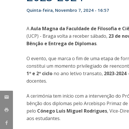
Candidaturas
Provedorias
Porquê escolher um Mestrado na FFCS?
Quinta-feira, Novembro 7, 2024 - 16:57
Bolsas de Estudo
Alunos Internacionais
A
Aula Magna da Faculdade de Filosofia e Ciê
Prémio de Mérito
(UCP) - Braga volta a receber sábado,
23 de n
Provas Públicas
Bênção e Entrega de Diplomas
.
O evento, que marca o fim de uma etapa de for
constitui um momento privilegiado de reencont
1º e 2º ciclo
no ano letivo transato,
2023-2024
-
docentes.
A cerimónia tem início com a intervenção do P
bênção dos diplomas pelo Arcebispo Primaz de
pelo
Cónego Luís Miguel Rodrigues
, Vice-Dir
aos estudantes.