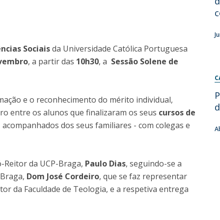
d
c
Diretório de Contactos
Católica Braga Executive Academy
Apresentação
J
Programas
ncias Sociais
da Universidade Católica Portuguesa
ovembro
, a partir das
10h30
, a
Sessão Solene de
Informações globais
C
P
mação e o reconhecimento do mérito individual,
d
ro entre os alunos que finalizaram os seus
cursos de
 acompanhados dos seus familiares - com colegas e
A
ró-Reitor da UCP-Braga,
Paulo Dias
, seguindo-se a
 Braga,
Dom José Cordeiro
, que se faz representar
etor da Faculdade de Teologia, e a respetiva entrega