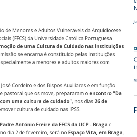
e
Diretório de Contactos
Católica Braga Executive Academy
Apresentação
J
Programas
ão de Menores e Adultos Vulneráveis da Arquidiocese
Sociais (FFCS) da Universidade Católica Portuguesa
Informações globais
moção de uma Cultura de Cuidado nas instituições
C
missão se encarna é constituído pelas Instituições
C
s especialmente a menores e adultos maiores com
i
M
José Cordeiro e dos Bispos Auxiliares e em função
 e pastoral que os move, prepararam o
encontro "Da
 com uma cultura de cuidado"
, nos dias
26 de
omover cultura de cuidado nas IPSS.
adre António Freire da FFCS da UCP - Braga
e
á no dia 2 de fevereiro, será no
Espaço Vita, em Braga
,