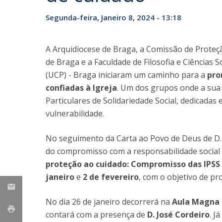
Candidaturas
Provedorias
Porquê escolher um Mestrado na FFCS?
Segunda-feira, Janeiro 8, 2024 - 13:18
Bolsas de Estudo
Alunos Internacionais
A Arquidiocese de Braga, a Comissão de Proteç
Prémio de Mérito
de Braga e a Faculdade de Filosofia e Ciências 
Provas Públicas
(UCP) - Braga iniciaram um caminho para a
pro
confiadas à Igreja
. Um dos grupos onde a sua 
Particulares de Solidariedade Social, dedicada
vulnerabilidade.
No seguimento da Carta ao Povo de Deus de D. 
do compromisso com a responsabilidade social
proteção ao cuidado: Compromisso das IPSS
janeiro
e
2 de fevereiro
, com o objetivo de pr
No dia 26 de janeiro decorrerá na
Aula Magna P
contará com a presença de
D. José Cordeiro
. J