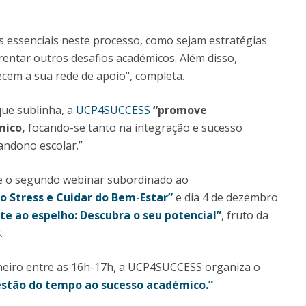
 essenciais neste processo, como sejam estratégias
rentar outros desafios académicos. Além disso,
cem a sua rede de apoio", completa.
que sublinha, a
UCP4SUCCESS
“promove
mico,
focando-se tanto na integração e sucesso
andono escolar.”
re o segundo webinar subordinado ao
o Stress e Cuidar do Bem-Estar”
e dia 4 de dezembro
te ao espelho: Descubra o seu potencial”
, fruto da
s
.
 janeiro entre as 16h-17h, a UCP4SUCCESS organiza o
gestão do tempo ao sucesso académico.”