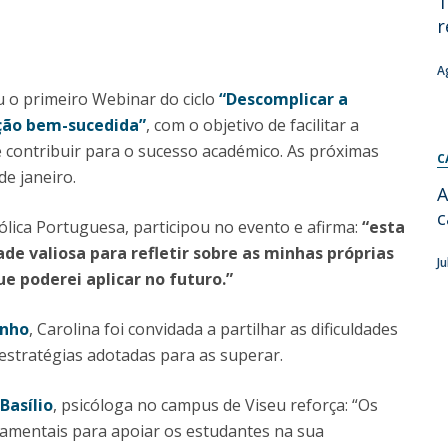
T
r
Diretório de Contactos
Católica Braga Executive Academy
Apresentação
A
Programas
 o primeiro Webinar do ciclo
“Descomplicar a
ção bem-sucedida”
, com o objetivo de facilitar a
Informações globais
 contribuir para o sucesso académico. As próximas
C
de janeiro.
A
c
ólica Portuguesa, participou no evento e afirma:
“esta
de valiosa para refletir sobre as minhas próprias
J
e poderei aplicar no futuro.”
inho
, Carolina foi convidada a partilhar as dificuldades
 estratégias adotadas para as superar.
 Basílio
, psicóloga no campus de Viseu reforça: “Os
mentais para apoiar os estudantes na sua