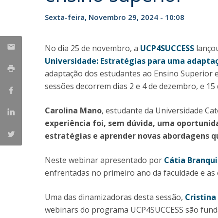
Candidaturas
Provedorias
Porquê escolher um Mestrado na FFCS?
Sexta-feira, Novembro 29, 2024 - 10:08
Bolsas de Estudo
Alunos Internacionais
No dia 25 de novembro, a
UCP4SUCCESS
lançou
Prémio de Mérito
Universidade: Estratégias para uma adapta
Provas Públicas
adaptação dos estudantes ao Ensino Superior e
sessões decorrem dias 2 e 4 de dezembro, e 15 
Carolina Mano
, estudante da Universidade Cat
experiência foi, sem dúvida, uma oportunida
estratégias e aprender novas abordagens qu
Neste webinar apresentado por
Cátia Branqu
enfrentadas no primeiro ano da faculdade e as
Uma das dinamizadoras desta sessão,
Cristina
webinars do programa UCP4SUCCESS são funda