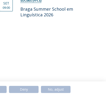
SOCIAIS (FFCS)
SET
09:00
Braga Summer School em
Linguística 2026
Deny
No, adjust