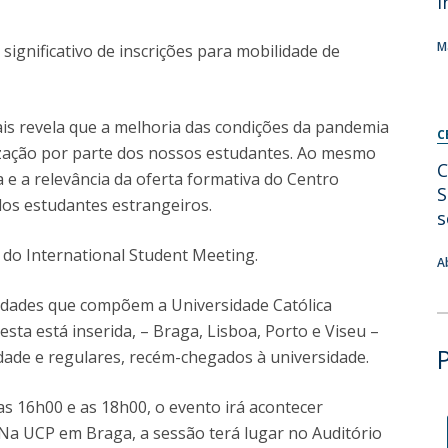
i
Diretório de Contactos
Católica Braga Executive Academy
M
gnificativo de inscrições para mobilidade de
Apresentação
Programas
ais revela que a melhoria das condições da pandemia
C
Informações globais
ização por parte dos nossos estudantes. Ao mesmo
C
 e a relevância da oferta formativa do Centro
S
os estudantes estrangeiros.
s
o do International Student Meeting.
A
lidades que compõem a Universidade Católica
sta está inserida, – Braga, Lisboa, Porto e Viseu –
idade e regulares, recém-chegados à universidade.
as 16h00 e as 18h00, o evento irá acontecer
Na UCP em Braga, a sessão terá lugar no Auditório