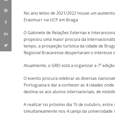
Candidaturas
Provedorias
Porquê escolher um Mestrado na FFCS?
No ano letivo de 2021/2022 houve um aumento si
Bolsas de Estudo
Erasmus+ na UCP em Braga.
Alunos Internacionais
Prémio de Mérito
O Gabinete de Relações Externas e Interancion
Provas Públicas
propiciou uma maior procura da internacional
tempo, a prospeção turística da cidade de Braga
Regional Bracarense despertaram o interesse d
Atualmente, o GREI está a organizar a 7ª ediçã
O evento procura celebrar as diversas naciona
Portuguesa e dar a conhecer as 4 cidades onde e
destina-se aos alunos internacionais, de mobil
A realizar no próximo dia 15 de outubro, entre 
simultaneamente nos 4 campi da universidade. 