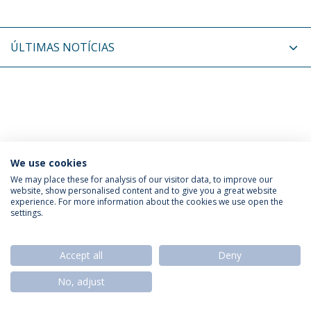
ÚLTIMAS NOTÍCIAS
We use cookies
Política de Privacidade
Termos & Condições
We may place these for analysis of our visitor data, to improve our
website, show personalised content and to give you a great website
Direitos do Titular dos Dados
experience. For more information about the cookies we use open the
settings.
Accept all
Deny
© 2026 Universidade Católica Portuguesa
No, adjust