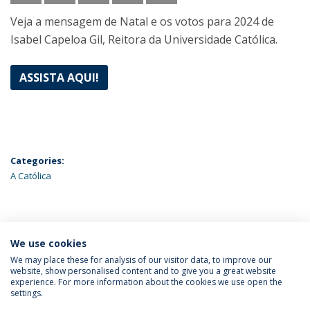
Veja a mensagem de Natal e os votos para 2024 de
Isabel Capeloa Gil, Reitora da Universidade Católica.
ASSISTA AQUI!
Categories:
A Católica
ÚLTIMAS NOTÍCIAS
We use cookies
We may place these for analysis of our visitor data, to improve our
website, show personalised content and to give you a great website
experience. For more information about the cookies we use open the
Política de Privacidade
Termos & Condições
settings.
Direitos do Titular dos Dados