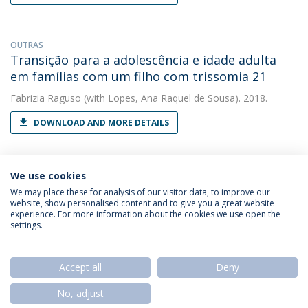
OUTRAS
Transição para a adolescência e idade adulta
em famílias com um filho com trissomia 21
Fabrizia Raguso
(with Lopes, Ana Raquel de Sousa). 2018.
DOWNLOAD AND MORE DETAILS
We use cookies
We may place these for analysis of our visitor data, to improve our
website, show personalised content and to give you a great website
experience. For more information about the cookies we use open the
Política de Privacidade
Termos & Condições
settings.
Direitos do Titular dos Dados
Accept all
Deny
No, adjust
© 2026 Universidade Católica Portuguesa