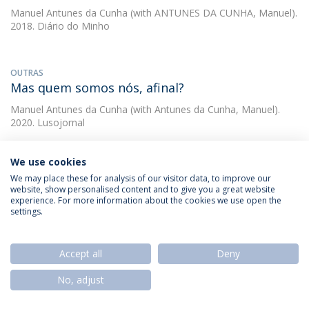
Manuel Antunes da Cunha
(with ANTUNES DA CUNHA, Manuel).
2018. Diário do Minho
OUTRAS
Mas quem somos nós, afinal?
Manuel Antunes da Cunha
(with Antunes da Cunha, Manuel).
2020. Lusojornal
We use cookies
OUTRAS
We may place these for analysis of our visitor data, to improve our
Media and portuguese in France
website, show personalised content and to give you a great website
experience. For more information about the cookies we use open the
Manuel Antunes da Cunha
2002. Diasporic minorities and their
settings.
media in Europe – European media technology and everyday life
network
Accept all
Deny
OUTRAS
No, adjust
Media, política e espectáculo