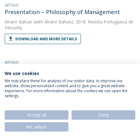
ARTIGO
Presentation – Philosophy of Management
Álvaro Balsas
(with Álvaro Balsas). 2018. Revista Portuguesa de
Filosofia
DOWNLOAD AND MORE DETAILS
ARTIGO
Presentation: Phenomenology and Practical
We use cookies
Philosophy
We may place these for analysis of our visitor data, to improve our
website, show personalised content and to give you a great website
Álvaro Balsas
(with Balsas, Álvaro). 2015. Revista Portuguesa de
experience. For more information about the cookies we use open the
Filosofia
settings.
DOWNLOAD AND MORE DETAILS
Accept all
Deny
No, adjust
ARTIGO
Presentation - Iberian Peace School: Natural