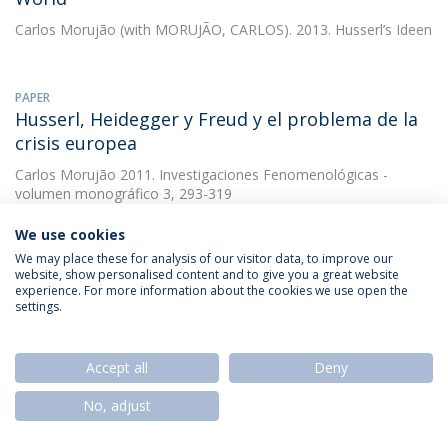
Carlos Morujão
(with MORUJÃO, CARLOS). 2013. Husserl’s Ideen
PAPER
Husserl, Heidegger y Freud y el problema de la
crisis europea
Carlos Morujão
2011. Investigaciones Fenomenológicas -
volumen monográfico 3, 293-319
DOWNLOAD AND MORE DETAILS
We use cookies
We may place these for analysis of our visitor data, to improve our
website, show personalised content and to give you a great website
experience. For more information about the cookies we use open the
OTHER
settings.
Husserl: Investigações Lógicas (Segundo Volume
- Parte II)
Accept all
Deny
Carlos Morujão
2007. Centro de Filosofia da Universidade de
Lisboa
No, adjust