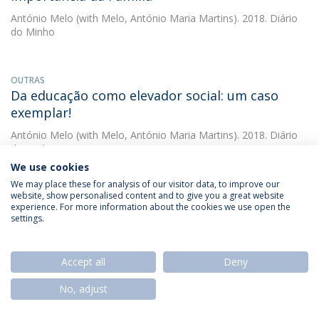
António Melo
(with Melo, António Maria Martins). 2018. Diário
do Minho
OUTRAS
Da educação como elevador social: um caso
exemplar!
António Melo
(with Melo, António Maria Martins). 2018. Diário
do Minho
We use cookies
We may place these for analysis of our visitor data, to improve our
website, show personalised content and to give you a great website
OUTRAS
experience. For more information about the cookies we use open the
Da educação para a cidadania: a função central
settings.
da Família
António Melo
(with Melo, António Maria Martins). 2018. Diário
Accept all
Deny
do Minho
No, adjust
OUTRAS