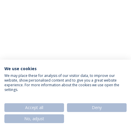
We use cookies
Política de Privacidade
Termos & Condições
We may place these for analysis of our visitor data, to improve our
website, show personalised content and to give you a great website
Direitos do Titular dos Dados
experience. For more information about the cookies we use open the
settings.
Accept all
Deny
© 2026 Universidade Católica Portuguesa
No, adjust