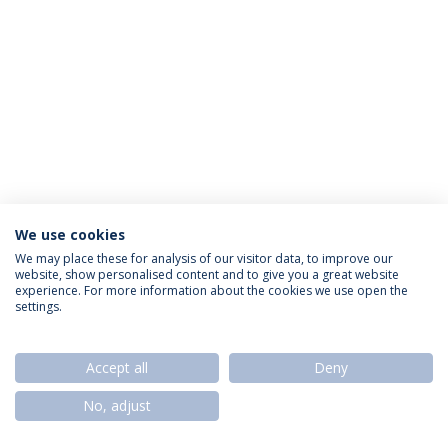
We use cookies
Política de Privacidade
Termos & Condições
We may place these for analysis of our visitor data, to improve our
website, show personalised content and to give you a great website
Direitos do Titular dos Dados
experience. For more information about the cookies we use open the
settings.
Accept all
Deny
© 2026 Universidade Católica Portuguesa
No, adjust