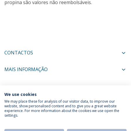
propina são valores não reembolsáveis.
CONTACTOS
MAIS INFORMAÇÃO
COORDENADORES
We use cookies
We may place these for analysis of our visitor data, to improve our
website, show personalised content and to give you a great website
experience. For more information about the cookies we use open the
Política de Privacidade
Termos & Condições
settings.
Direitos do Titular dos Dados