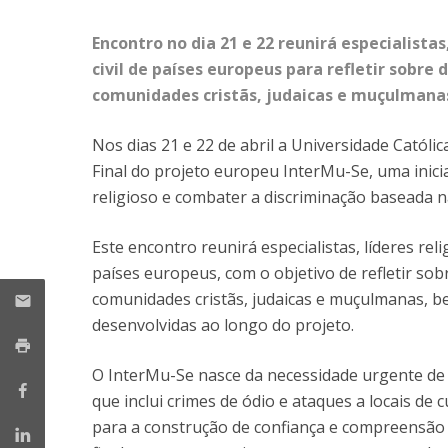
Candidaturas
Provedorias
Porquê escolher um Mestrado na FFCS?
Encontro no dia 21 e 22 reunirá especialista
Bolsas de Estudo
civil de países europeus para refletir sobr
Alunos Internacionais
comunidades cristãs, judaicas e muçulmana
Prémio de Mérito
Provas Públicas
Nos dias 21 e 22 de abril a Universidade Católi
Final do projeto europeu InterMu-Se, uma inicia
religioso e combater a discriminação baseada na
Este encontro reunirá especialistas, líderes rel
países europeus, com o objetivo de refletir so
comunidades cristãs, judaicas e muçulmanas, b
desenvolvidas ao longo do projeto.
O InterMu-Se nasce da necessidade urgente de 
que inclui crimes de ódio e ataques a locais de
para a construção de confiança e compreensão e