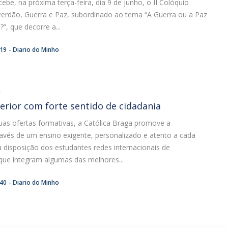
ebe, na próxima terça-feira, dia 9 de junho, o II Colóquio
 Perdão, Guerra e Paz, subordinado ao tema “A Guerra ou a Paz
?”, que decorre a...
:19
Diario do Minho
A
erior com forte sentido de cidadania
uas ofertas formativas, a Católica Braga promove a
ravés de um ensino exigente, personalizado e atento a cada
 disposição dos estudantes redes internacionais de
que integram algumas das melhores...
:40
Diario do Minho