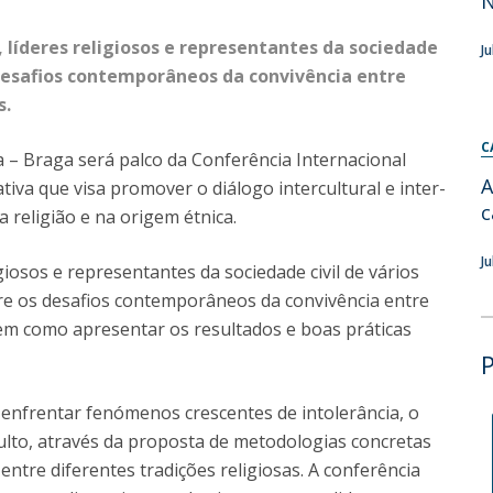
Diretório de Contactos
Católica Braga Executive Academy
s, líderes religiosos e representantes da sociedade
J
e desafios contemporâneos da convivência entre
Apresentação
s.
Programas
C
ca – Braga será palco da Conferência Internacional
Informações globais
A
tiva que visa promover o diálogo intercultural e inter-
c
 religião e na origem étnica.
J
igiosos e representantes da sociedade civil de vários
bre os desafios contemporâneos da convivência entre
em como apresentar os resultados e boas práticas
enfrentar fenómenos crescentes de intolerância, o
 culto, através da proposta de metodologias concretas
ntre diferentes tradições religiosas. A conferência