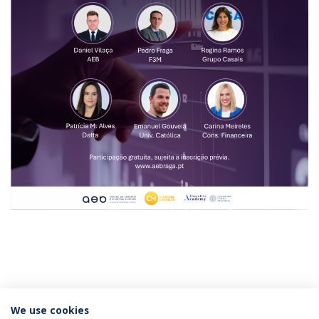
Categories:
Católica Braga Executive Academy
Parcerias
We use cookies