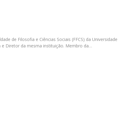
Diretório de Contactos
Católica Braga Executive Academy
Apresentação
Programas
ldade de Filosofia e Ciências Sociais (FFCS) da Universidade
Informações globais
) e Diretor da mesma instituição. Membro da…