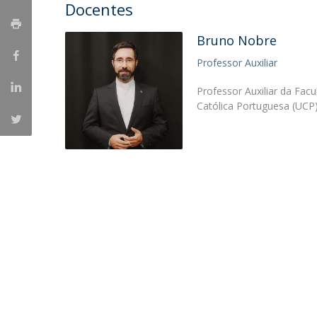
Candidaturas
Docentes
Provedorias
Porquê escolher um Mestrado na FFCS?
Bolsas de Estudo
Bruno Nobre
Alunos Internacionais
Professor Auxiliar
Prémio de Mérito
Provas Públicas
Professor Auxiliar da Facu
Católica Portuguesa (UCP