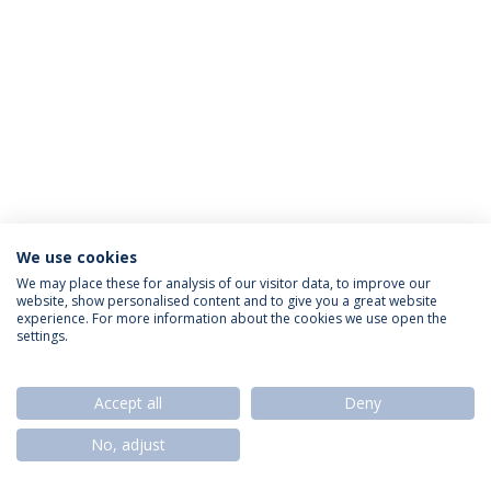
We use cookies
Política de Privacidade
Termos & Condições
We may place these for analysis of our visitor data, to improve our
website, show personalised content and to give you a great website
Direitos do Titular dos Dados
experience. For more information about the cookies we use open the
settings.
Accept all
Deny
© 2026 Universidade Católica Portuguesa
No, adjust