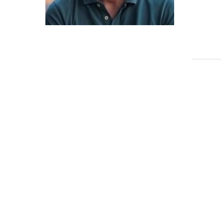
Candidaturas
Provedorias
Porquê escolher um Mestrado na FFCS?
Bolsas de Estudo
Alunos Internacionais
Prémio de Mérito
Provas Públicas