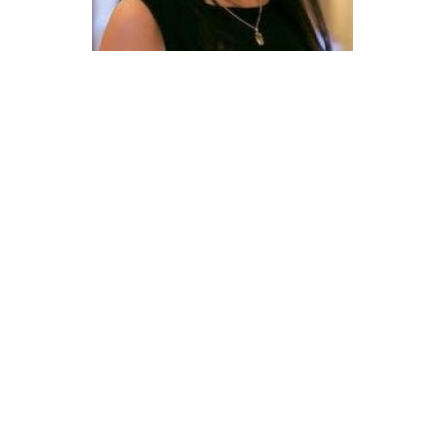
Candidaturas
Provedorias
Porquê escolher um Mestrado na FFCS?
Bolsas de Estudo
Alunos Internacionais
Prémio de Mérito
Provas Públicas