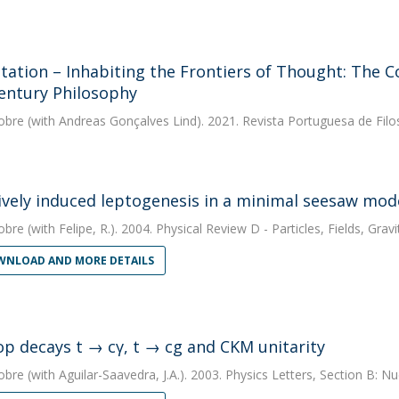
tation – Inhabiting the Frontiers of Thought: The Co
entury Philosophy
obre
(with Andreas Gonçalves Lind). 2021. Revista Portuguesa de Filo
ively induced leptogenesis in a minimal seesaw mod
obre
(with Felipe, R.). 2004. Physical Review D - Particles, Fields, Gr
NLOAD AND MORE DETAILS
op decays t → cγ, t → cg and CKM unitarity
obre
(with Aguilar-Saavedra, J.A.). 2003. Physics Letters, Section B: N