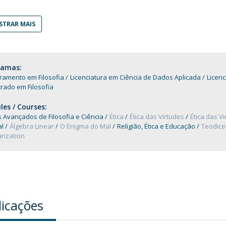
Diretório de Contactos
Católica Braga Executive Academy
TRAR MAIS
Apresentação
Programas
ramas:
Informações globais
ramento em Filosofia
Licenciatura em Ciência de Dados Aplicada
Licenc
rado em Filosofia
es / Courses:
Avançados de Filosofia e Ciência
Ética
Ética das Virtudes
Ética das V
al
Álgebra Linear
O Enigma do Mal
Religião, Ética e Educação
Teodice
rization
licações