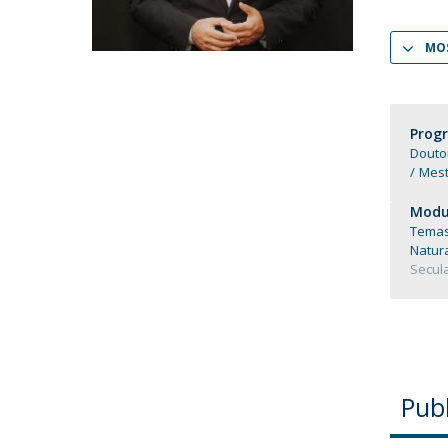
Candidaturas
Provedorias
Porquê escolher um Mestrado na FFCS?
MOS
Bolsas de Estudo
Alunos Internacionais
Prémio de Mérito
Provas Públicas
Prog
Douto
Mest
Modul
Temas 
Natur
Secula
Pub