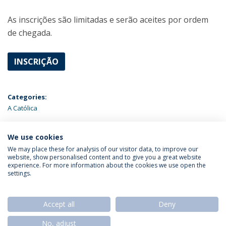
As inscrições são limitadas e serão aceites por ordem
de chegada.
INSCRIÇÃO
Categories:
A Católica
ÚLTIMAS NOTÍCIAS
We use cookies
We may place these for analysis of our visitor data, to improve our
website, show personalised content and to give you a great website
experience. For more information about the cookies we use open the
Política de Privacidade
Termos & Condições
settings.
Direitos do Titular dos Dados
Accept all
Deny
No, adjust