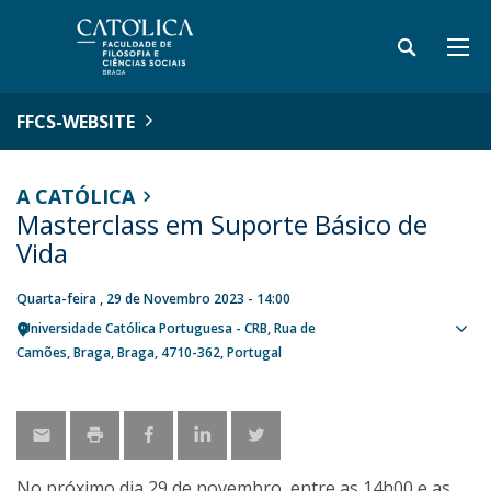
FFCS-WEBSITE
A CATÓLICA
Masterclass em Suporte Básico de
Vida
Quarta-feira , 29 de Novembro 2023 - 14:00
Universidade Católica Portuguesa - CRB
Rua de
Sho
Camões
Braga
Braga
4710-362
Portugal
map
No próximo dia 29 de novembro, entre as 14h00 e as