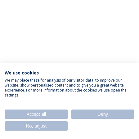
We use cookies
Política de Privacidade
Termos & Condições
We may place these for analysis of our visitor data, to improve our
website, show personalised content and to give you a great website
Direitos do Titular dos Dados
experience. For more information about the cookies we use open the
settings.
Accept all
Deny
© 2026 Universidade Católica Portuguesa
No, adjust