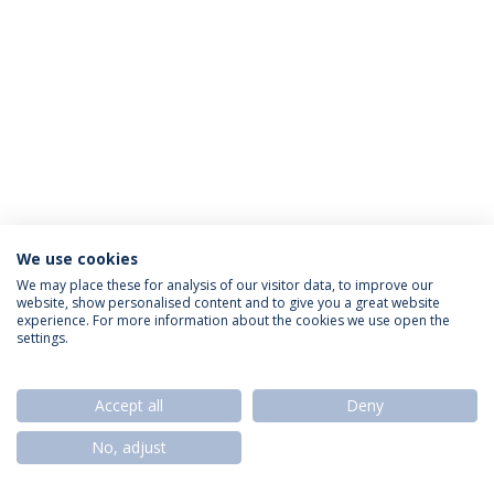
We use cookies
Política de Privacidade
Termos & Condições
We may place these for analysis of our visitor data, to improve our
website, show personalised content and to give you a great website
Direitos do Titular dos Dados
experience. For more information about the cookies we use open the
settings.
Accept all
Deny
© 2026 Universidade Católica Portuguesa
No, adjust