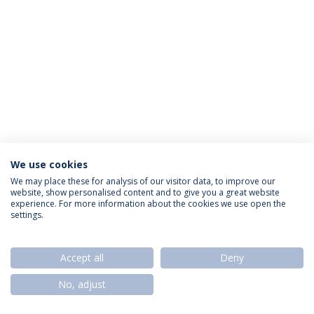
We use cookies
Política de Privacidade
Termos & Condições
We may place these for analysis of our visitor data, to improve our
website, show personalised content and to give you a great website
Direitos do Titular dos Dados
experience. For more information about the cookies we use open the
settings.
Accept all
Deny
© 2026 Universidade Católica Portuguesa
No, adjust