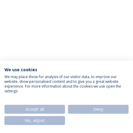
We use cookies
Política de Privacidade
Termos & Condições
We may place these for analysis of our visitor data, to improve our
website, show personalised content and to give you a great website
Direitos do Titular dos Dados
experience. For more information about the cookies we use open the
settings.
Accept all
Deny
© 2026 Universidade Católica Portuguesa
No, adjust