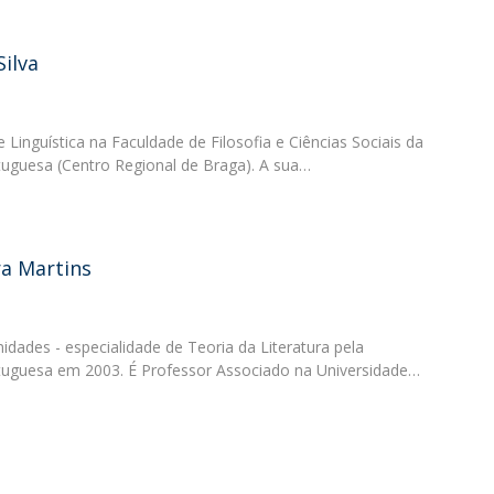
Diretório de Contactos
Católica Braga Executive Academy
ilva
Apresentação
Programas
 Linguística na Faculdade de Filosofia e Ciências Sociais da
Informações globais
tuguesa (Centro Regional de Braga). A sua…
ra Martins
des - especialidade de Teoria da Literatura pela
rtuguesa em 2003. É Professor Associado na Universidade…