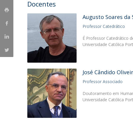
Candidaturas
Docentes
Provedorias
Porquê escolher um Mestrado na FFCS?
Bolsas de Estudo
Augusto Soares da S
Alunos Internacionais
Professor Catedrático
Prémio de Mérito
Provas Públicas
É Professor Catedrático de
Universidade Católica Por
José Cândido Olivei
Professor Associado
Doutoramento em Humanida
Universidade Católica Po