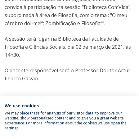
convida à participação na sessão "Biblioteca ComVida",
subordinada à área de Filosofia, com o tema : "O meu
cérebro dói-me!”: Zombificação e Filosofia”".
A sessão terá lugar na Biblioteca da Faculdade de
Filosofia e Ciências Sociais, dia 02 de março de 2021, às
14h30.
O docente responsável será o Professor Doutor Artur
Ilharco Galvão.
Categories:
Licenciatura em Filosofia
We use cookies
We may place these for analysis of our visitor data, to improve our
website, show personalised content and to give you a great website
experience. For more information about the cookies we use open the
Política de Privacidade
Termos & Condições
settings.
Direitos do Titular dos Dados