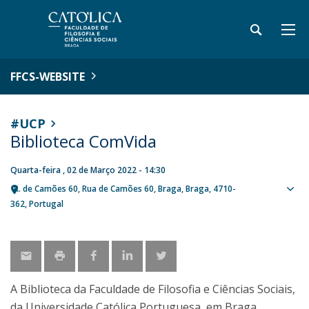
FFCS-WEBSITE
#UCP
Biblioteca ComVida
Quarta-feira , 02 de Março 2022 - 14:30
R. de Camões 60
Rua de Camões 60
Braga
Braga
4710-
Sho
362
Portugal
map
A Biblioteca da Faculdade de Filosofia e Ciências Sociais,
da Universidade Católica Portuguesa, em Braga,