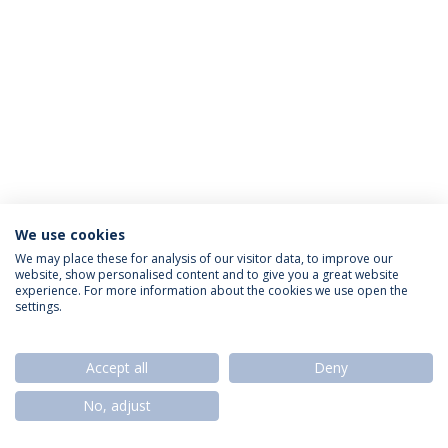
We use cookies
Política de Privacidade
Termos & Condições
We may place these for analysis of our visitor data, to improve our
website, show personalised content and to give you a great website
Direitos do Titular dos Dados
experience. For more information about the cookies we use open the
settings.
Accept all
Deny
© 2026 Universidade Católica Portuguesa
No, adjust